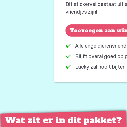
Dit stickervel bestaat uit a
vriendjes zijn!
Monster
Toevoegen aan wi
en
Dino
Alle enge dierenvriend
stickers
aantal
Blijft overal goed op 
Lucky zal nooit bijten
Wat zit er in dit pakket?