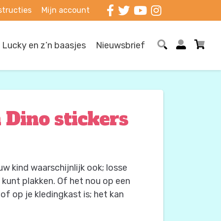
structies
Mijn account
Lucky en z’n baasjes
Nieuwsbrief
 Dino stickers
uw kind waarschijnlijk ook; losse
p kunt plakken. Of het nou op een
f op je kledingkast is; het kan