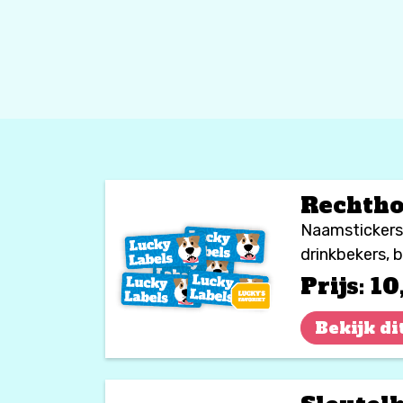
Rechtho
Naamstickers 
drinkbekers, 
bakjes, speel
Prijs:
10
Bekijk di