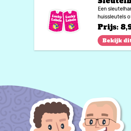
Sleutel
Een sleutelhan
huissleutels o
zodat het alti
Prijs:
8,
Bekijk di