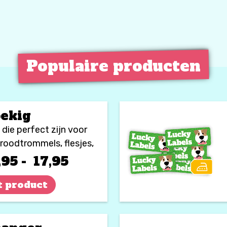
Populaire producten
ekig
die perfect zijn voor
broodtrommels, flesjes,
goed en alle an
Prijsklasse:
,95
-
17,95
€ 10,95
t product
tot
€ 17,95