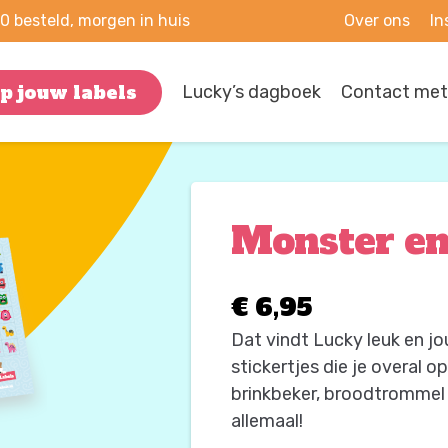
00 besteld, morgen in huis
Over ons
In
 jouw labels
Lucky’s dagboek
Contact met 
Monster en
€
6,95
Dat vindt Lucky leuk en jo
stickertjes die je overal o
brinkbeker, broodtrommel o
allemaal!