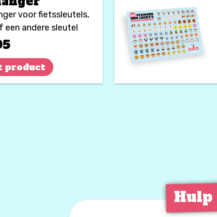
hanger
ger voor fietssleutels,
f een andere sleutel
jd duidelijk
95
t product
Hulp