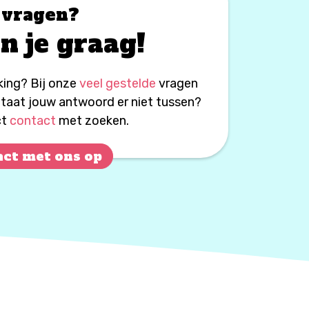
 vragen?
n je graag!
king? Bij onze
veel gestelde
vragen
 Staat jouw antwoord er niet tussen?
ct
contact
met zoeken.
ct met ons op