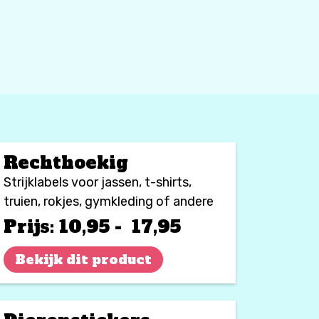
Rechthoekig
Strijklabels voor jassen, t-shirts,
truien, rokjes, gymkleding of andere
kledingstukken die gemakkel
Prijsklasse:
Prijs:
10,95
-
17,95
€ 10,95
Bekijk dit product
tot
€ 17,95