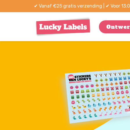
✔ Vanaf
€25
gratis verzending | ✔ Voor 13:
Ontwerp