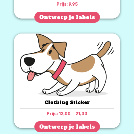
Prijs:
9,95
Ontwerp je labels
Clothing Sticker
Prijsklasse:
Prijs:
12,00
-
21,00
€ 12,00
tot
Ontwerp je labels
€ 21,00