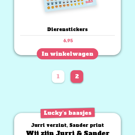
Dierenstickers
6,95
In winkelwagen
1
2
Lucky's baasjes
Jurri verzint, Sander print
Wij zijn Jurri & Sander